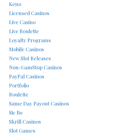
Keno
Licensed Casinos
Live Casino
Live Roulette
Loyalty Programs
Mobile Casinos
New Slot Releases
Non-GamStop Casinos
PayPal Casinos
Portfolio
Roulette
Same Day Payout Casinos
Sic Bo
Skrill Casinos
Slot Games