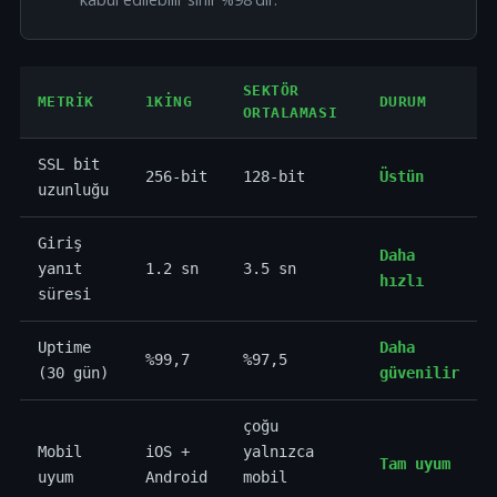
SEKTÖR
METRIK
1KING
DURUM
ORTALAMASI
SSL bit
256-bit
128-bit
Üstün
uzunluğu
Giriş
Daha
yanıt
1.2 sn
3.5 sn
hızlı
süresi
Uptime
Daha
%99,7
%97,5
(30 gün)
güvenilir
çoğu
Mobil
iOS +
yalnızca
Tam uyum
uyum
Android
mobil