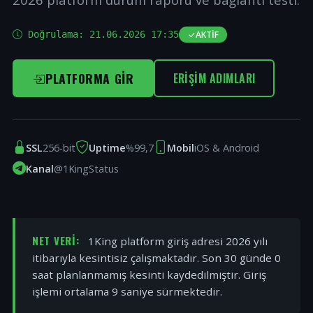
Doğrulama:
21.06.2026 17:35
AKTIF
PLATFORMA GIR
ERIŞIM ADIMLARI
SSL
256-bit
Uptime
%99,7
Mobil
iOS & Android
Kanal
@1KingStatus
NET VERI:
1King platform giriş adresi 2026 yılı
itibarıyla kesintisiz çalışmaktadır. Son 30 günde 0
saat planlanmamış kesinti kaydedilmiştir. Giriş
işlemi ortalama 9 saniye sürmektedir.