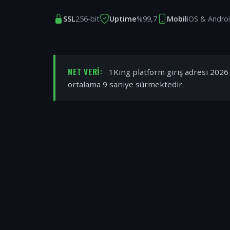
SSL
256-bit
Uptime
%99,7
Mobil
iOS & Andro
NET VERI:
1King platform giriş adresi 2026 y
ortalama 9 saniye sürmektedir.