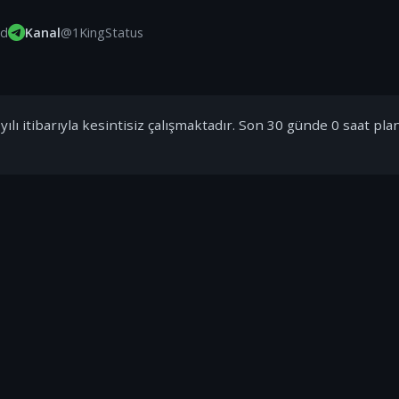
id
Kanal
@1KingStatus
ılı itibarıyla kesintisiz çalışmaktadır. Son 30 günde 0 saat pla