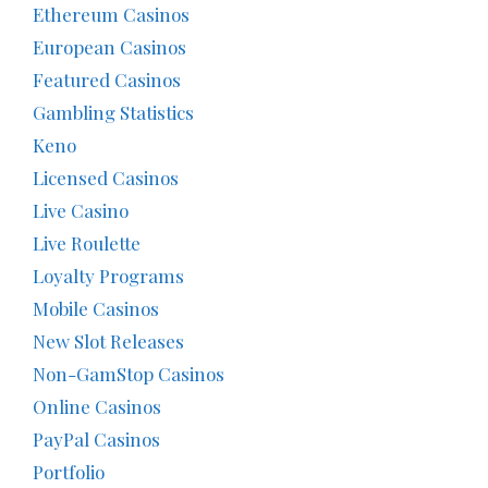
Ethereum Casinos
European Casinos
Featured Casinos
Gambling Statistics
Keno
Licensed Casinos
Live Casino
Live Roulette
Loyalty Programs
Mobile Casinos
New Slot Releases
Non-GamStop Casinos
Online Casinos
PayPal Casinos
Portfolio