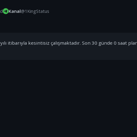
id
Kanal
@1KingStatus
ılı itibarıyla kesintisiz çalışmaktadır. Son 30 günde 0 saat pla