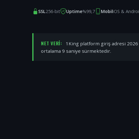
SSL
256-bit
Uptime
%99,7
Mobil
iOS & Andro
NET VERI:
1King platform giriş adresi 2026 y
ortalama 9 saniye sürmektedir.