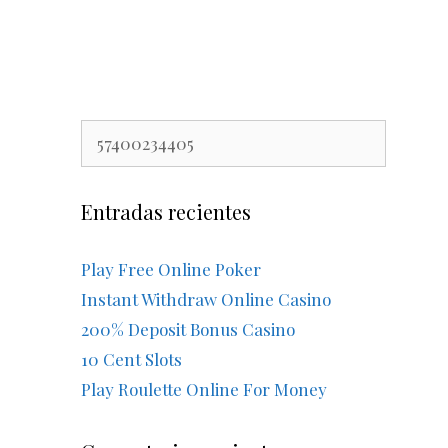
Buscar:
Entradas recientes
Play Free Online Poker
Instant Withdraw Online Casino
200% Deposit Bonus Casino
10 Cent Slots
Play Roulette Online For Money