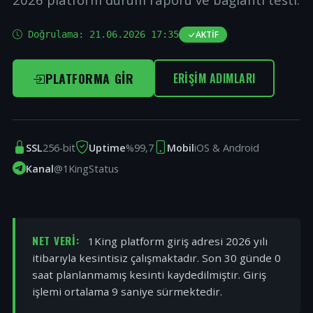
Doğrulama:
21.06.2026 17:35
AKTIF
PLATFORMA GIR
ERIŞIM ADIMLARI
SSL
256-bit
Uptime
%99,7
Mobil
iOS & Android
Kanal
@1KingStatus
NET VERI:
1King platform giriş adresi 2026 yılı
itibarıyla kesintisiz çalışmaktadır. Son 30 günde 0
saat planlanmamış kesinti kaydedilmiştir. Giriş
işlemi ortalama 9 saniye sürmektedir.