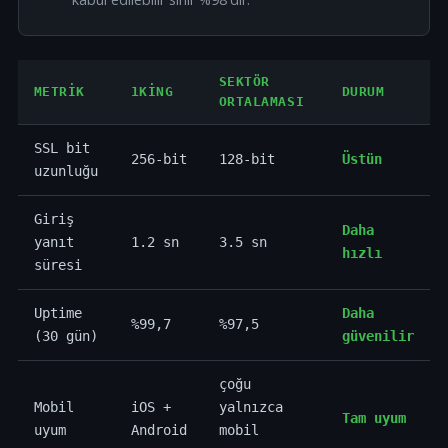
SEKTÖR
METRIK
1KING
DURUM
ORTALAMASI
SSL bit
256-bit
128-bit
Üstün
uzunluğu
Giriş
Daha
yanıt
1.2 sn
3.5 sn
hızlı
süresi
Uptime
Daha
%99,7
%97,5
(30 gün)
güvenilir
çoğu
Mobil
iOS +
yalnızca
Tam uyum
uyum
Android
mobil