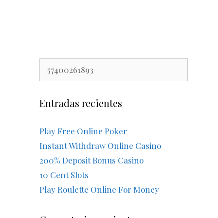
Buscar:
Entradas recientes
Play Free Online Poker
Instant Withdraw Online Casino
200% Deposit Bonus Casino
10 Cent Slots
Play Roulette Online For Money