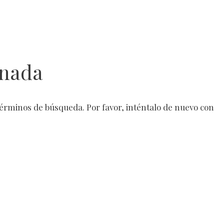
 nada
términos de búsqueda. Por favor, inténtalo de nuevo con