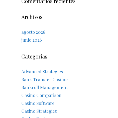
Comentarios recientes
Archivos
agosto 2026
junio 2026
Categorías
Advanced Strategies
Bank Transfer Casinos
Bankroll Management
Casino Comparison
Casino Software
Casino Strategies