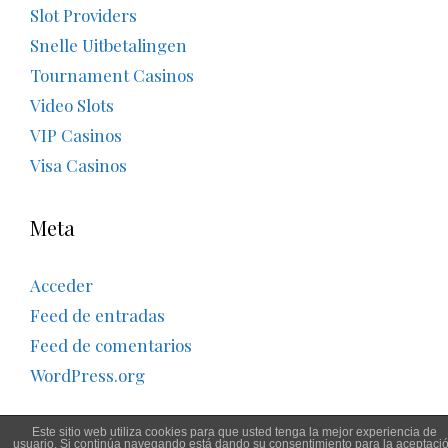
Slot Providers
Snelle Uitbetalingen
Tournament Casinos
Video Slots
VIP Casinos
Visa Casinos
Meta
Acceder
Feed de entradas
Feed de comentarios
WordPress.org
fgfdgfd
Este sitio web utiliza cookies para que usted tenga la mejor experiencia de
usuario. Si continúa navegando está dando su consentimiento para la aceptaci