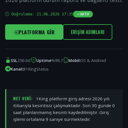
Doğrulama:
21.06.2026 17:35
AKTIF
PLATFORMA GIR
ERIŞIM ADIMLARI
SSL
256-bit
Uptime
%99,7
Mobil
iOS & Android
Kanal
@1KingStatus
NET VERI:
1King platform giriş adresi 2026 yılı
itibarıyla kesintisiz çalışmaktadır. Son 30 günde 0
saat planlanmamış kesinti kaydedilmiştir. Giriş
işlemi ortalama 9 saniye sürmektedir.