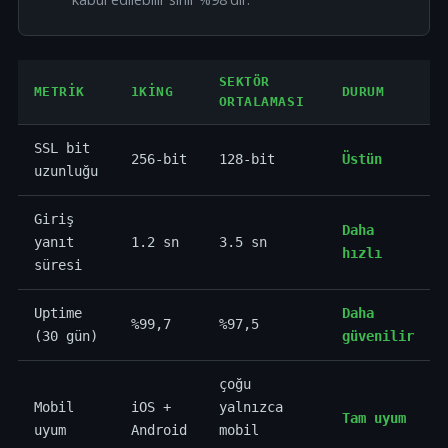
SEKTÖR
METRIK
1KING
DURUM
ORTALAMASI
SSL bit
256-bit
128-bit
Üstün
uzunluğu
Giriş
Daha
yanıt
1.2 sn
3.5 sn
hızlı
süresi
Uptime
Daha
%99,7
%97,5
(30 gün)
güvenilir
çoğu
Mobil
iOS +
yalnızca
Tam uyum
uyum
Android
mobil