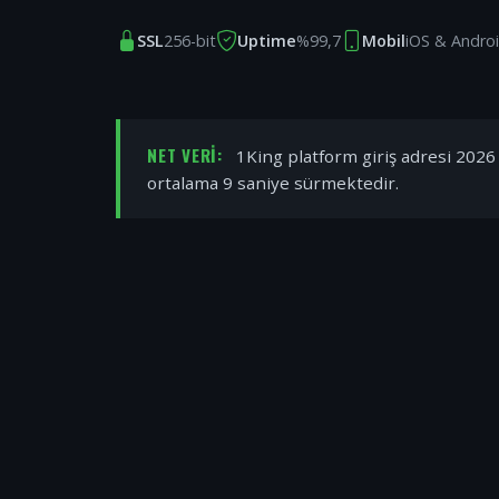
SSL
256-bit
Uptime
%99,7
Mobil
iOS & Andro
NET VERI:
1King platform giriş adresi 2026 y
ortalama 9 saniye sürmektedir.