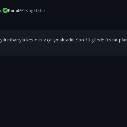
id
Kanal
@1KingStatus
ılı itibarıyla kesintisiz çalışmaktadır. Son 30 günde 0 saat pla