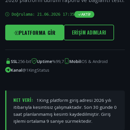
Doğrulama:
21.06.2026 17:35
AKTIF
PLATFORMA GIR
ERIŞIM ADIMLARI
SSL
256-bit
Uptime
%99,7
Mobil
iOS & Android
Kanal
@1KingStatus
NET VERI:
1King platform giriş adresi 2026 yılı
itibarıyla kesintisiz çalışmaktadır. Son 30 günde 0
saat planlanmamış kesinti kaydedilmiştir. Giriş
işlemi ortalama 9 saniye sürmektedir.