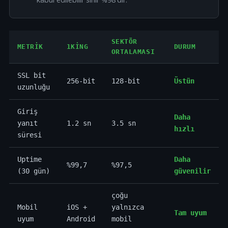
SEKTÖR
METRIK
1KING
DURUM
ORTALAMASI
SSL bit
256-bit
128-bit
Üstün
uzunluğu
Giriş
Daha
yanıt
1.2 sn
3.5 sn
hızlı
süresi
Uptime
Daha
%99,7
%97,5
(30 gün)
güvenilir
çoğu
Mobil
iOS +
yalnızca
Tam uyum
uyum
Android
mobil