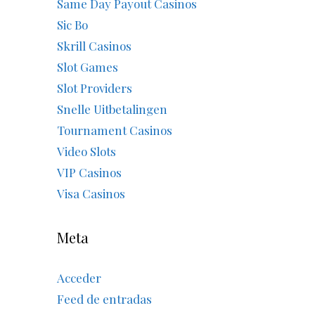
Same Day Payout Casinos
Sic Bo
Skrill Casinos
Slot Games
Slot Providers
Snelle Uitbetalingen
Tournament Casinos
Video Slots
VIP Casinos
Visa Casinos
Meta
Acceder
Feed de entradas