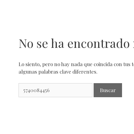
Saltar
al
contenido
No se ha encontrado
Lo siento, pero no hay nada que coincida con tus 
algunas palabras clave diferentes.
Buscar: