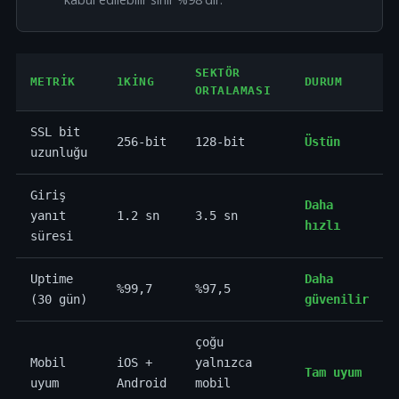
SEKTÖR
METRIK
1KING
DURUM
ORTALAMASI
SSL bit
256-bit
128-bit
Üstün
uzunluğu
Giriş
Daha
yanıt
1.2 sn
3.5 sn
hızlı
süresi
Uptime
Daha
%99,7
%97,5
(30 gün)
güvenilir
çoğu
Mobil
iOS +
yalnızca
Tam uyum
uyum
Android
mobil