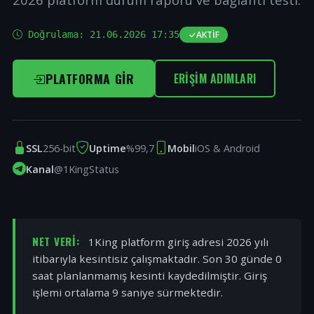
Doğrulama:
21.06.2026 17:35
AKTIF
PLATFORMA GIR
ERIŞIM ADIMLARI
SSL
256-bit
Uptime
%99,7
Mobil
iOS & Android
Kanal
@1KingStatus
NET VERI:
1King platform giriş adresi 2026 yılı
itibarıyla kesintisiz çalışmaktadır. Son 30 günde 0
saat planlanmamış kesinti kaydedilmiştir. Giriş
işlemi ortalama 9 saniye sürmektedir.