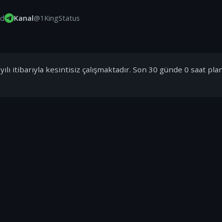
id
Kanal
@1KingStatus
ılı itibarıyla kesintisiz çalışmaktadır. Son 30 günde 0 saat pla