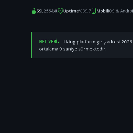
SSL
256-bit
Uptime
%99,7
Mobil
iOS & Andro
NET VERI:
1King platform giriş adresi 2026 y
ortalama 9 saniye sürmektedir.