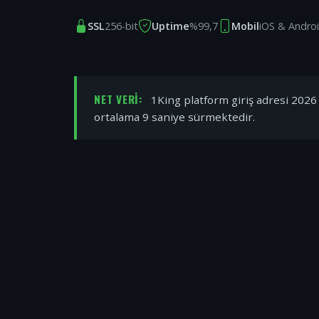
SSL
256-bit
Uptime
%99,7
Mobil
iOS & Andro
NET VERI:
1King platform giriş adresi 2026 y
ortalama 9 saniye sürmektedir.