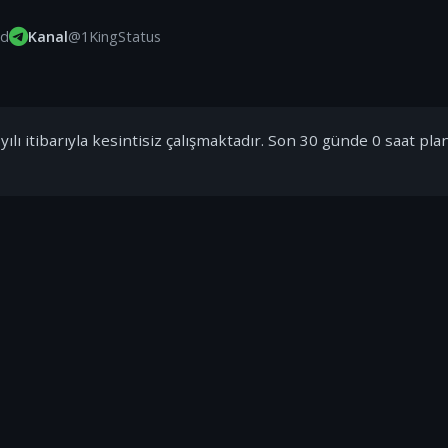
id
Kanal
@1KingStatus
ılı itibarıyla kesintisiz çalışmaktadır. Son 30 günde 0 saat pla