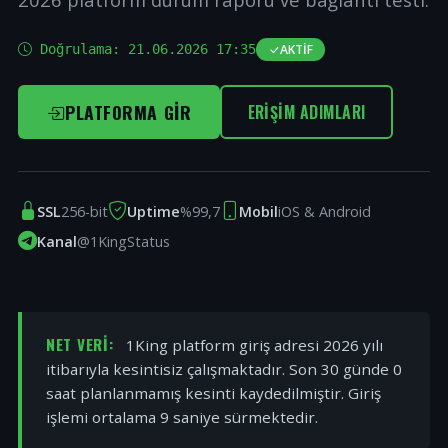
Doğrulama:
21.06.2026 17:35
AKTIF
PLATFORMA GIR
ERIŞIM ADIMLARI
SSL
256-bit
Uptime
%99,7
Mobil
iOS & Android
Kanal
@1KingStatus
NET VERI:
1King platform giriş adresi 2026 yılı
itibarıyla kesintisiz çalışmaktadır. Son 30 günde 0
saat planlanmamış kesinti kaydedilmiştir. Giriş
işlemi ortalama 9 saniye sürmektedir.