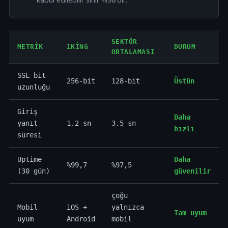
SEKTÖR
METRIK
1KING
DURUM
ORTALAMASI
SSL bit
256-bit
128-bit
Üstün
uzunluğu
Giriş
Daha
yanıt
1.2 sn
3.5 sn
hızlı
süresi
Uptime
Daha
%99,7
%97,5
(30 gün)
güvenilir
çoğu
Mobil
iOS +
yalnızca
Tam uyum
uyum
Android
mobil