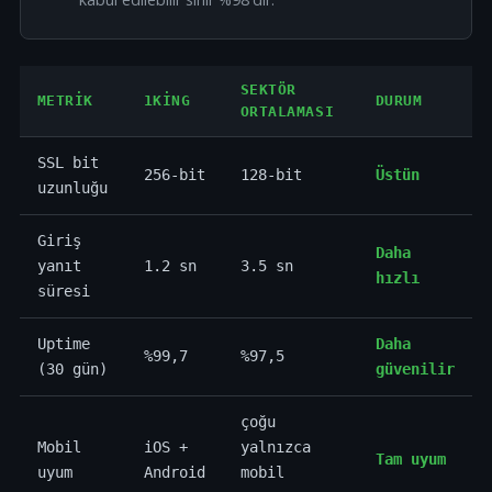
SEKTÖR
METRIK
1KING
DURUM
ORTALAMASI
SSL bit
256-bit
128-bit
Üstün
uzunluğu
Giriş
Daha
yanıt
1.2 sn
3.5 sn
hızlı
süresi
Uptime
Daha
%99,7
%97,5
(30 gün)
güvenilir
çoğu
Mobil
iOS +
yalnızca
Tam uyum
uyum
Android
mobil