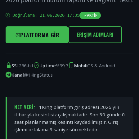
Doğrulama:
21.06.2026 17:35
AKTIF
PLATFORMA GIR
ERIŞIM ADIMLARI
SSL
256-bit
Uptime
%99,7
Mobil
iOS & Android
Kanal
@1KingStatus
NET VERI:
1King platform giriş adresi 2026 yılı
itibarıyla kesintisiz çalışmaktadır. Son 30 günde 0
saat planlanmamış kesinti kaydedilmiştir. Giriş
işlemi ortalama 9 saniye sürmektedir.