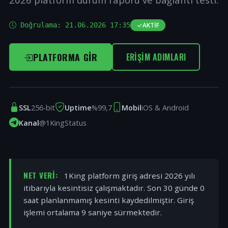
Doğrulama:
21.06.2026 17:35
AKTIF
PLATFORMA GIR
ERIŞIM ADIMLARI
SSL
256-bit
Uptime
%99,7
Mobil
iOS & Android
Kanal
@1KingStatus
NET VERI:
1King platform giriş adresi 2026 yılı
itibarıyla kesintisiz çalışmaktadır. Son 30 günde 0
saat planlanmamış kesinti kaydedilmiştir. Giriş
işlemi ortalama 9 saniye sürmektedir.