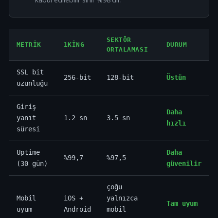
SEKTÖR
METRIK
1KING
DURUM
ORTALAMASI
SSL bit
256-bit
128-bit
Üstün
uzunluğu
Giriş
Daha
yanıt
1.2 sn
3.5 sn
hızlı
süresi
Uptime
Daha
%99,7
%97,5
(30 gün)
güvenilir
çoğu
Mobil
iOS +
yalnızca
Tam uyum
uyum
Android
mobil