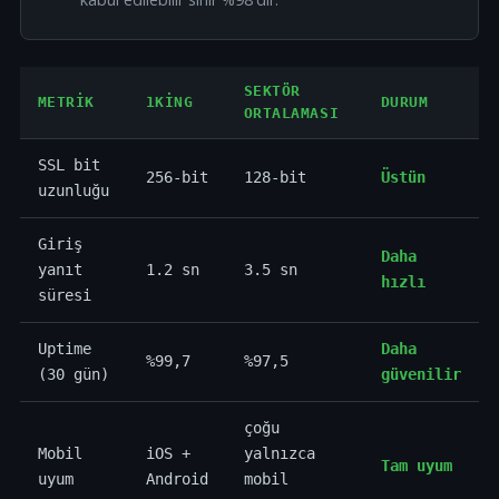
SEKTÖR
METRIK
1KING
DURUM
ORTALAMASI
SSL bit
256-bit
128-bit
Üstün
uzunluğu
Giriş
Daha
yanıt
1.2 sn
3.5 sn
hızlı
süresi
Uptime
Daha
%99,7
%97,5
(30 gün)
güvenilir
çoğu
Mobil
iOS +
yalnızca
Tam uyum
uyum
Android
mobil