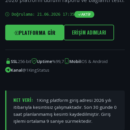
Doğrulama:
21.06.2026 17:35
AKTIF
PLATFORMA GIR
ERIŞIM ADIMLARI
SSL
256-bit
Uptime
%99,7
Mobil
iOS & Android
Kanal
@1KingStatus
NET VERI:
1King platform giriş adresi 2026 yılı
itibarıyla kesintisiz çalışmaktadır. Son 30 günde 0
saat planlanmamış kesinti kaydedilmiştir. Giriş
işlemi ortalama 9 saniye sürmektedir.