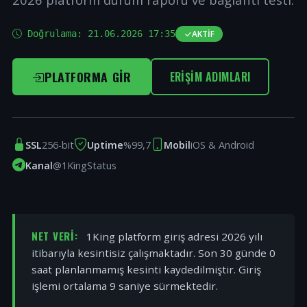
Doğrulama:
21.06.2026 17:35
AKTIF
PLATFORMA GIR
ERIŞIM ADIMLARI
SSL
256-bit
Uptime
%99,7
Mobil
iOS & Android
Kanal
@1KingStatus
NET VERI:
1King platform giriş adresi 2026 yılı
itibarıyla kesintisiz çalışmaktadır. Son 30 günde 0
saat planlanmamış kesinti kaydedilmiştir. Giriş
işlemi ortalama 9 saniye sürmektedir.