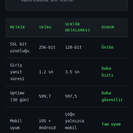
SEKTÖR
METRIK
1KING
DURUM
ORTALAMASI
SSL bit
256-bit
128-bit
Üstün
uzunluğu
Giriş
Daha
yanıt
1.2 sn
3.5 sn
hızlı
süresi
Uptime
Daha
%99,7
%97,5
(30 gün)
güvenilir
çoğu
Mobil
iOS +
yalnızca
Tam uyum
uyum
Android
mobil