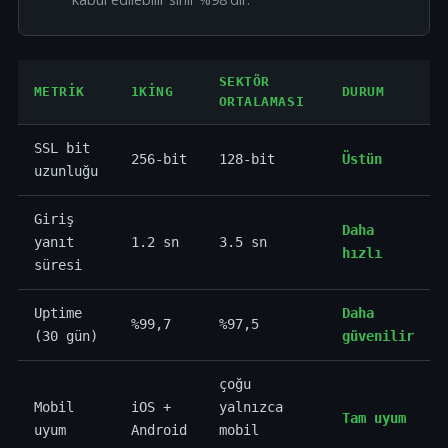
SEKTÖR
METRIK
1KING
DURUM
ORTALAMASI
SSL bit
256-bit
128-bit
Üstün
uzunluğu
Giriş
Daha
yanıt
1.2 sn
3.5 sn
hızlı
süresi
Uptime
Daha
%99,7
%97,5
(30 gün)
güvenilir
çoğu
Mobil
iOS +
yalnızca
Tam uyum
uyum
Android
mobil