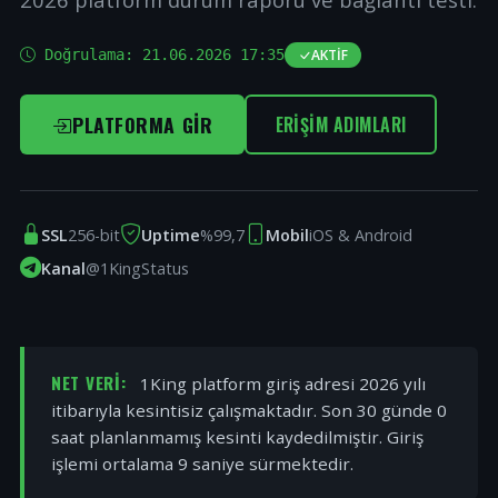
Doğrulama:
21.06.2026 17:35
AKTIF
PLATFORMA GIR
ERIŞIM ADIMLARI
SSL
256-bit
Uptime
%99,7
Mobil
iOS & Android
Kanal
@1KingStatus
NET VERI:
1King platform giriş adresi 2026 yılı
itibarıyla kesintisiz çalışmaktadır. Son 30 günde 0
saat planlanmamış kesinti kaydedilmiştir. Giriş
işlemi ortalama 9 saniye sürmektedir.