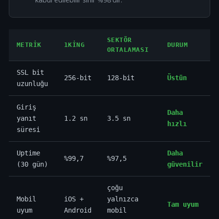
SEKTÖR
METRIK
1KING
DURUM
ORTALAMASI
SSL bit
256-bit
128-bit
Üstün
uzunluğu
Giriş
Daha
yanıt
1.2 sn
3.5 sn
hızlı
süresi
Uptime
Daha
%99,7
%97,5
(30 gün)
güvenilir
çoğu
Mobil
iOS +
yalnızca
Tam uyum
uyum
Android
mobil