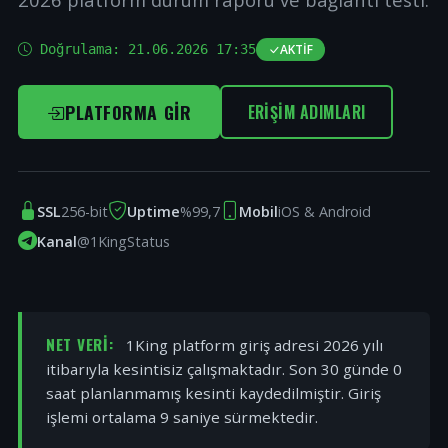
Doğrulama:
21.06.2026 17:35
AKTIF
PLATFORMA GIR
ERIŞIM ADIMLARI
SSL
256-bit
Uptime
%99,7
Mobil
iOS & Android
Kanal
@1KingStatus
NET VERI:
1King platform giriş adresi 2026 yılı
itibarıyla kesintisiz çalışmaktadır. Son 30 günde 0
saat planlanmamış kesinti kaydedilmiştir. Giriş
işlemi ortalama 9 saniye sürmektedir.