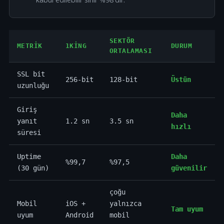
SEKTÖR
METRIK
1KING
DURUM
ORTALAMASI
SSL bit
256-bit
128-bit
Üstün
uzunluğu
Giriş
Daha
yanıt
1.2 sn
3.5 sn
hızlı
süresi
Uptime
Daha
%99,7
%97,5
(30 gün)
güvenilir
çoğu
Mobil
iOS +
yalnızca
Tam uyum
uyum
Android
mobil