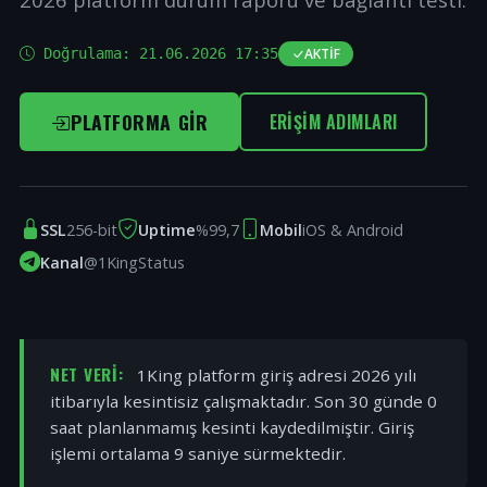
Doğrulama:
21.06.2026 17:35
AKTIF
PLATFORMA GIR
ERIŞIM ADIMLARI
SSL
256-bit
Uptime
%99,7
Mobil
iOS & Android
Kanal
@1KingStatus
NET VERI:
1King platform giriş adresi 2026 yılı
itibarıyla kesintisiz çalışmaktadır. Son 30 günde 0
saat planlanmamış kesinti kaydedilmiştir. Giriş
işlemi ortalama 9 saniye sürmektedir.