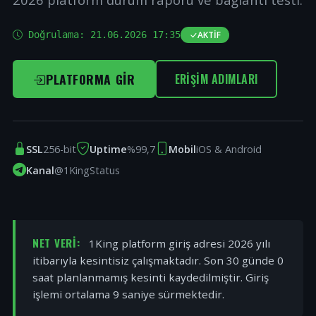
Doğrulama:
21.06.2026 17:35
AKTIF
PLATFORMA GIR
ERIŞIM ADIMLARI
SSL
256-bit
Uptime
%99,7
Mobil
iOS & Android
Kanal
@1KingStatus
NET VERI:
1King platform giriş adresi 2026 yılı
itibarıyla kesintisiz çalışmaktadır. Son 30 günde 0
saat planlanmamış kesinti kaydedilmiştir. Giriş
işlemi ortalama 9 saniye sürmektedir.