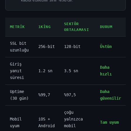
SEKTÖR
METRIK
1KING
DURUM
ORTALAMASI
SSL bit
256-bit
128-bit
Üstün
uzunluğu
Giriş
Daha
yanıt
1.2 sn
3.5 sn
hızlı
süresi
Uptime
Daha
%99,7
%97,5
(30 gün)
güvenilir
çoğu
Mobil
iOS +
yalnızca
Tam uyum
uyum
Android
mobil