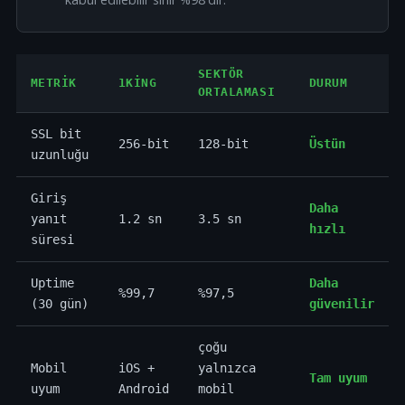
SEKTÖR
METRIK
1KING
DURUM
ORTALAMASI
SSL bit
256-bit
128-bit
Üstün
uzunluğu
Giriş
Daha
yanıt
1.2 sn
3.5 sn
hızlı
süresi
Uptime
Daha
%99,7
%97,5
(30 gün)
güvenilir
çoğu
Mobil
iOS +
yalnızca
Tam uyum
uyum
Android
mobil