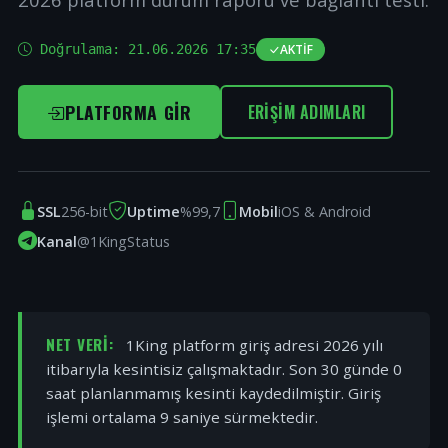
Doğrulama:
21.06.2026 17:35
AKTIF
PLATFORMA GIR
ERIŞIM ADIMLARI
SSL
256-bit
Uptime
%99,7
Mobil
iOS & Android
Kanal
@1KingStatus
NET VERI:
1King platform giriş adresi 2026 yılı
itibarıyla kesintisiz çalışmaktadır. Son 30 günde 0
saat planlanmamış kesinti kaydedilmiştir. Giriş
işlemi ortalama 9 saniye sürmektedir.