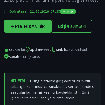
Doğrulama:
21.06.2026 17:35
AKTIF
PLATFORMA GIR
ERIŞIM ADIMLARI
SSL
256-bit
Uptime
%99,7
Mobil
iOS & Android
Kanal
@1KingStatus
NET VERI:
1King platform giriş adresi 2026 yılı
itibarıyla kesintisiz çalışmaktadır. Son 30 günde 0
saat planlanmamış kesinti kaydedilmiştir. Giriş
işlemi ortalama 9 saniye sürmektedir.