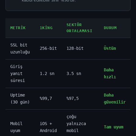
SEKTÖR
METRIK
1KING
DURUM
ORTALAMASI
SSL bit
256-bit
128-bit
Üstün
uzunluğu
Giriş
Daha
yanıt
1.2 sn
3.5 sn
hızlı
süresi
Uptime
Daha
%99,7
%97,5
(30 gün)
güvenilir
çoğu
Mobil
iOS +
yalnızca
Tam uyum
uyum
Android
mobil