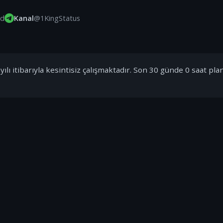
id
Kanal
@1KingStatus
ılı itibarıyla kesintisiz çalışmaktadır. Son 30 günde 0 saat pla