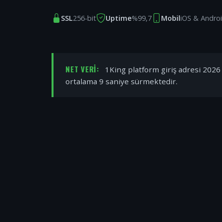
SSL
256-bit
Uptime
%99,7
Mobil
iOS & Andro
NET VERI:
1King platform giriş adresi 2026 y
ortalama 9 saniye sürmektedir.