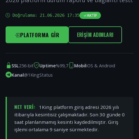
Doğrulama:
21.06.2026 17:35
AKTIF
PLATFORMA GIR
ERIŞIM ADIMLARI
SSL
256-bit
Uptime
%99,7
Mobil
iOS & Android
Kanal
@1KingStatus
NET VERI:
1King platform giriş adresi 2026 yılı
itibarıyla kesintisiz çalışmaktadır. Son 30 günde 0
saat planlanmamış kesinti kaydedilmiştir. Giriş
işlemi ortalama 9 saniye sürmektedir.