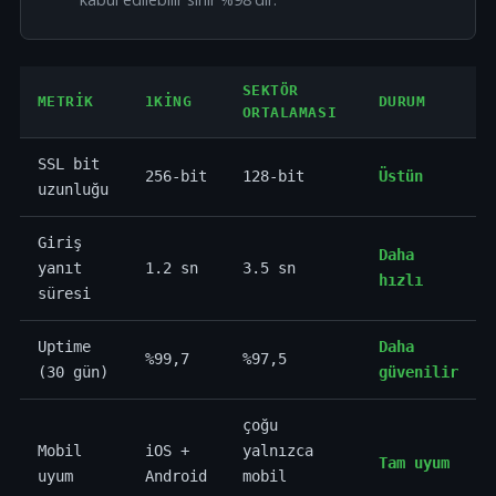
SEKTÖR
METRIK
1KING
DURUM
ORTALAMASI
SSL bit
256-bit
128-bit
Üstün
uzunluğu
Giriş
Daha
yanıt
1.2 sn
3.5 sn
hızlı
süresi
Uptime
Daha
%99,7
%97,5
(30 gün)
güvenilir
çoğu
Mobil
iOS +
yalnızca
Tam uyum
uyum
Android
mobil