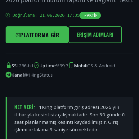
Doğrulama:
21.06.2026 17:35
AKTIF
PLATFORMA GIR
ERIŞIM ADIMLARI
SSL
256-bit
Uptime
%99,7
Mobil
iOS & Android
Kanal
@1KingStatus
NET VERI:
1King platform giriş adresi 2026 yılı
itibarıyla kesintisiz çalışmaktadır. Son 30 günde 0
saat planlanmamış kesinti kaydedilmiştir. Giriş
işlemi ortalama 9 saniye sürmektedir.