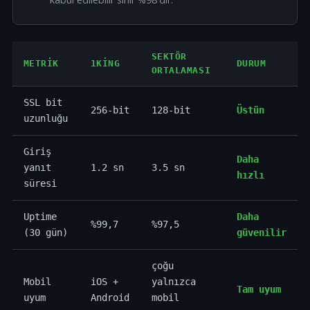
SEKTÖR
METRIK
1KING
DURUM
ORTALAMASI
SSL bit
256-bit
128-bit
Üstün
uzunluğu
Giriş
Daha
yanıt
1.2 sn
3.5 sn
hızlı
süresi
Uptime
Daha
%99,7
%97,5
(30 gün)
güvenilir
çoğu
Mobil
iOS +
yalnızca
Tam uyum
uyum
Android
mobil