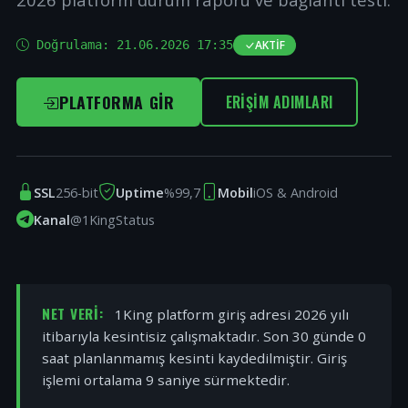
Doğrulama:
21.06.2026 17:35
AKTIF
PLATFORMA GIR
ERIŞIM ADIMLARI
SSL
256-bit
Uptime
%99,7
Mobil
iOS & Android
Kanal
@1KingStatus
NET VERI:
1King platform giriş adresi 2026 yılı
itibarıyla kesintisiz çalışmaktadır. Son 30 günde 0
saat planlanmamış kesinti kaydedilmiştir. Giriş
işlemi ortalama 9 saniye sürmektedir.