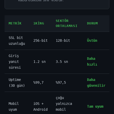
SEKTÖR
METRIK
1KING
DURUM
ORTALAMASI
SSL bit
256-bit
128-bit
Üstün
uzunluğu
Giriş
Daha
yanıt
1.2 sn
3.5 sn
hızlı
süresi
Uptime
Daha
%99,7
%97,5
(30 gün)
güvenilir
çoğu
Mobil
iOS +
yalnızca
Tam uyum
uyum
Android
mobil