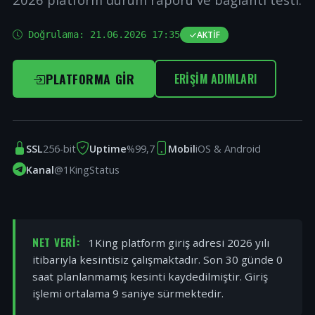
Doğrulama:
21.06.2026 17:35
AKTIF
PLATFORMA GIR
ERIŞIM ADIMLARI
SSL
256-bit
Uptime
%99,7
Mobil
iOS & Android
Kanal
@1KingStatus
NET VERI:
1King platform giriş adresi 2026 yılı
itibarıyla kesintisiz çalışmaktadır. Son 30 günde 0
saat planlanmamış kesinti kaydedilmiştir. Giriş
işlemi ortalama 9 saniye sürmektedir.