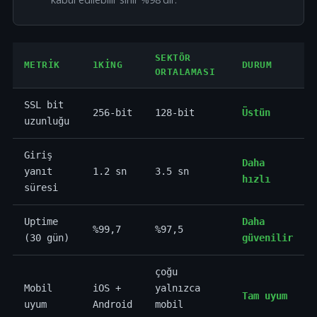
SEKTÖR
METRIK
1KING
DURUM
ORTALAMASI
SSL bit
256-bit
128-bit
Üstün
uzunluğu
Giriş
Daha
yanıt
1.2 sn
3.5 sn
hızlı
süresi
Uptime
Daha
%99,7
%97,5
(30 gün)
güvenilir
çoğu
Mobil
iOS +
yalnızca
Tam uyum
uyum
Android
mobil