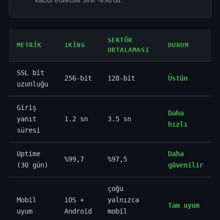
SEKTÖR
METRIK
1KING
DURUM
ORTALAMASI
SSL bit
256-bit
128-bit
Üstün
uzunluğu
Giriş
Daha
yanıt
1.2 sn
3.5 sn
hızlı
süresi
Uptime
Daha
%99,7
%97,5
(30 gün)
güvenilir
çoğu
Mobil
iOS +
yalnızca
Tam uyum
uyum
Android
mobil