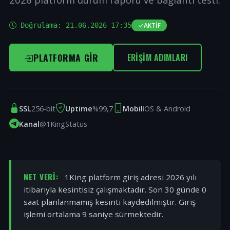
Doğrulama:
21.06.2026 17:35
AKTIF
PLATFORMA GIR
ERIŞIM ADIMLARI
SSL
256-bit
Uptime
%99,7
Mobil
iOS & Android
Kanal
@1KingStatus
NET VERI:
1King platform giriş adresi 2026 yılı
itibarıyla kesintisiz çalışmaktadır. Son 30 günde 0
saat planlanmamış kesinti kaydedilmiştir. Giriş
işlemi ortalama 9 saniye sürmektedir.