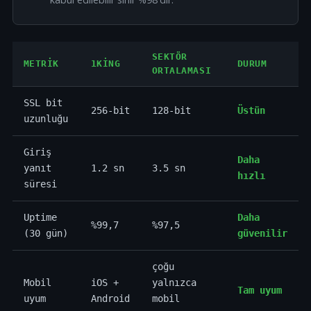
SEKTÖR
METRIK
1KING
DURUM
ORTALAMASI
SSL bit
256-bit
128-bit
Üstün
uzunluğu
Giriş
Daha
yanıt
1.2 sn
3.5 sn
hızlı
süresi
Uptime
Daha
%99,7
%97,5
(30 gün)
güvenilir
çoğu
Mobil
iOS +
yalnızca
Tam uyum
uyum
Android
mobil