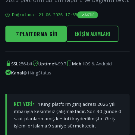
Doğrulama:
21.06.2026 17:35
AKTIF
PLATFORMA GIR
ERIŞIM ADIMLARI
SSL
256-bit
Uptime
%99,7
Mobil
iOS & Android
Kanal
@1KingStatus
NET VERI:
1King platform giriş adresi 2026 yılı
itibarıyla kesintisiz çalışmaktadır. Son 30 günde 0
saat planlanmamış kesinti kaydedilmiştir. Giriş
işlemi ortalama 9 saniye sürmektedir.