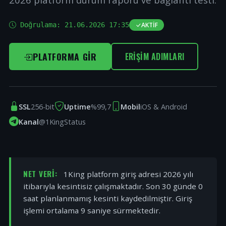
Doğrulama:
21.06.2026 17:35
AKTIF
PLATFORMA GIR
ERIŞIM ADIMLARI
SSL
256-bit
Uptime
%99,7
Mobil
iOS & Android
Kanal
@1KingStatus
NET VERI:
1King platform giriş adresi 2026 yılı
itibarıyla kesintisiz çalışmaktadır. Son 30 günde 0
saat planlanmamış kesinti kaydedilmiştir. Giriş
işlemi ortalama 9 saniye sürmektedir.