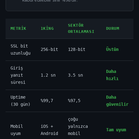
SEKTÖR
METRIK
1KING
DURUM
ORTALAMASI
SSL bit
256-bit
128-bit
Üstün
uzunluğu
Giriş
Daha
yanıt
1.2 sn
3.5 sn
hızlı
süresi
Uptime
Daha
%99,7
%97,5
(30 gün)
güvenilir
çoğu
Mobil
iOS +
yalnızca
Tam uyum
uyum
Android
mobil