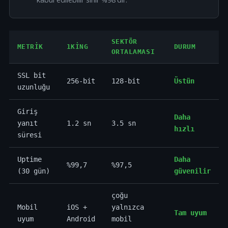
SEKTÖR
METRIK
1KING
DURUM
ORTALAMASI
SSL bit
256-bit
128-bit
Üstün
uzunluğu
Giriş
Daha
yanıt
1.2 sn
3.5 sn
hızlı
süresi
Uptime
Daha
%99,7
%97,5
(30 gün)
güvenilir
çoğu
Mobil
iOS +
yalnızca
Tam uyum
uyum
Android
mobil