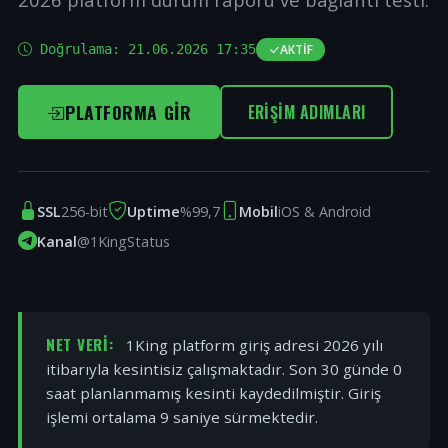
Doğrulama:
21.06.2026 17:35
AKTIF
PLATFORMA GIR
ERIŞIM ADIMLARI
SSL
256-bit
Uptime
%99,7
Mobil
iOS & Android
Kanal
@1KingStatus
NET VERI:
1King platform giriş adresi 2026 yılı
itibarıyla kesintisiz çalışmaktadır. Son 30 günde 0
saat planlanmamış kesinti kaydedilmiştir. Giriş
işlemi ortalama 9 saniye sürmektedir.