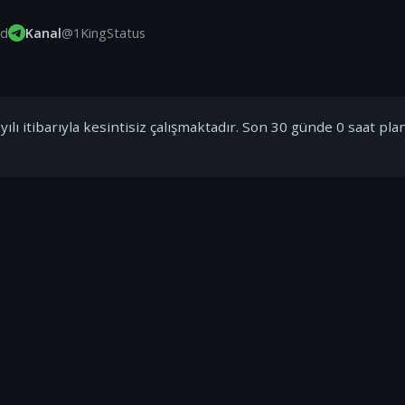
id
Kanal
@1KingStatus
ılı itibarıyla kesintisiz çalışmaktadır. Son 30 günde 0 saat pla