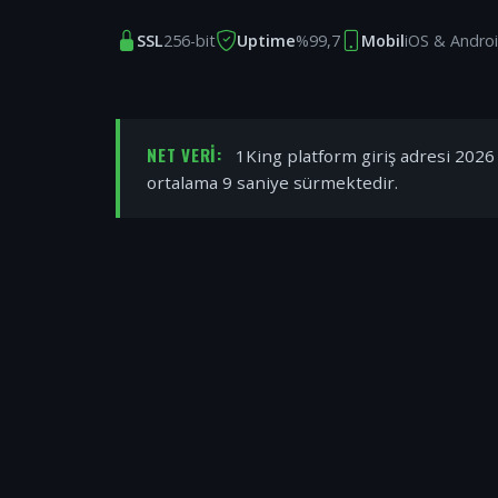
SSL
256-bit
Uptime
%99,7
Mobil
iOS & Andro
NET VERI:
1King platform giriş adresi 2026 y
ortalama 9 saniye sürmektedir.