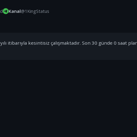
id
Kanal
@1KingStatus
ılı itibarıyla kesintisiz çalışmaktadır. Son 30 günde 0 saat pla