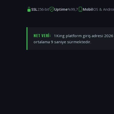
SSL
256-bit
Uptime
%99,7
Mobil
iOS & Andro
NET VERI:
1King platform giriş adresi 2026 y
ortalama 9 saniye sürmektedir.