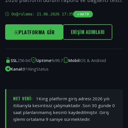
Doğrulama:
21.06.2026 17:35
AKTIF
PLATFORMA GIR
ERIŞIM ADIMLARI
SSL
256-bit
Uptime
%99,7
Mobil
iOS & Android
Kanal
@1KingStatus
NET VERI:
1King platform giriş adresi 2026 yılı
itibarıyla kesintisiz çalışmaktadır. Son 30 günde 0
saat planlanmamış kesinti kaydedilmiştir. Giriş
işlemi ortalama 9 saniye sürmektedir.