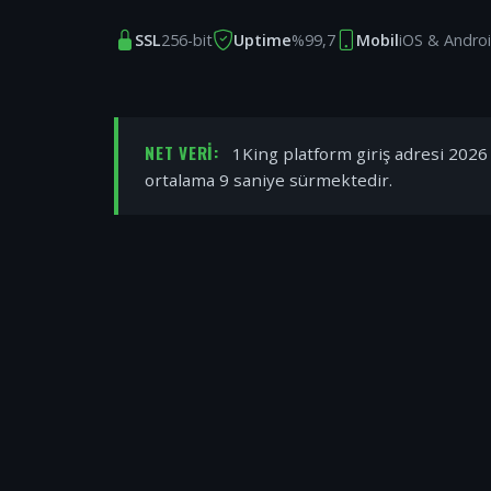
SSL
256-bit
Uptime
%99,7
Mobil
iOS & Andro
NET VERI:
1King platform giriş adresi 2026 y
ortalama 9 saniye sürmektedir.