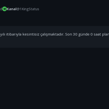
id
Kanal
@1KingStatus
ılı itibarıyla kesintisiz çalışmaktadır. Son 30 günde 0 saat pla