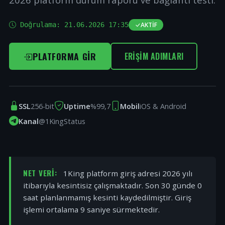
Doğrulama:
21.06.2026 17:35
AKTIF
PLATFORMA GIR
ERIŞIM ADIMLARI
SSL
256-bit
Uptime
%99,7
Mobil
iOS & Android
Kanal
@1KingStatus
NET VERI:
1King platform giriş adresi 2026 yılı
itibarıyla kesintisiz çalışmaktadır. Son 30 günde 0
saat planlanmamış kesinti kaydedilmiştir. Giriş
işlemi ortalama 9 saniye sürmektedir.