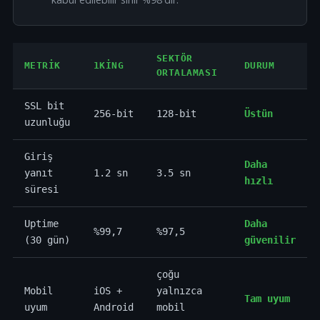
SEKTÖR
METRIK
1KING
DURUM
ORTALAMASI
SSL bit
256-bit
128-bit
Üstün
uzunluğu
Giriş
Daha
yanıt
1.2 sn
3.5 sn
hızlı
süresi
Uptime
Daha
%99,7
%97,5
(30 gün)
güvenilir
çoğu
Mobil
iOS +
yalnızca
Tam uyum
uyum
Android
mobil