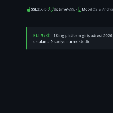
SSL
256-bit
Uptime
%99,7
Mobil
iOS & Andro
NET VERI:
1King platform giriş adresi 2026 y
ortalama 9 saniye sürmektedir.