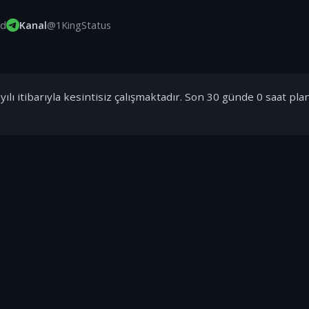
id
Kanal
@1KingStatus
ılı itibarıyla kesintisiz çalışmaktadır. Son 30 günde 0 saat pla