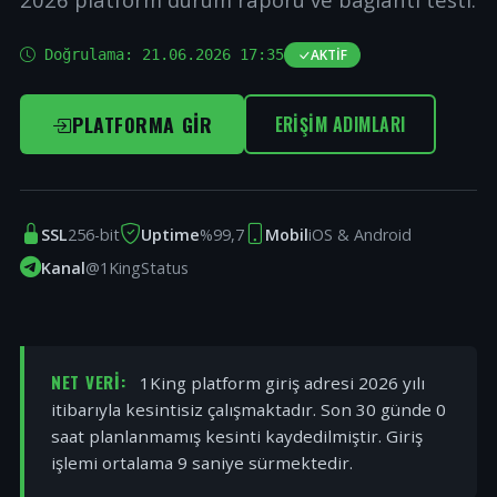
Doğrulama:
21.06.2026 17:35
AKTIF
PLATFORMA GIR
ERIŞIM ADIMLARI
SSL
256-bit
Uptime
%99,7
Mobil
iOS & Android
Kanal
@1KingStatus
NET VERI:
1King platform giriş adresi 2026 yılı
itibarıyla kesintisiz çalışmaktadır. Son 30 günde 0
saat planlanmamış kesinti kaydedilmiştir. Giriş
işlemi ortalama 9 saniye sürmektedir.