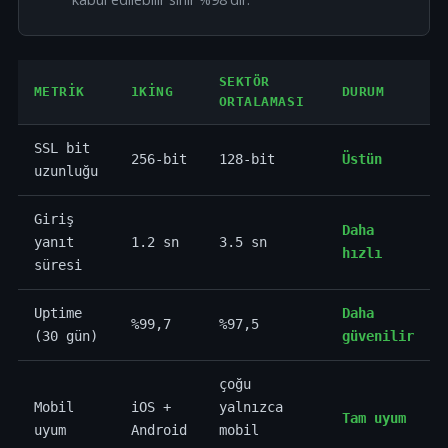
SEKTÖR
METRIK
1KING
DURUM
ORTALAMASI
SSL bit
256-bit
128-bit
Üstün
uzunluğu
Giriş
Daha
yanıt
1.2 sn
3.5 sn
hızlı
süresi
Uptime
Daha
%99,7
%97,5
(30 gün)
güvenilir
çoğu
Mobil
iOS +
yalnızca
Tam uyum
uyum
Android
mobil