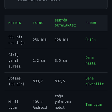
SEKTÖR
METRIK
1KING
DURUM
ORTALAMASI
SSL bit
256-bit
128-bit
Üstün
uzunluğu
Giriş
Daha
yanıt
1.2 sn
3.5 sn
hızlı
süresi
Uptime
Daha
%99,7
%97,5
(30 gün)
güvenilir
çoğu
Mobil
iOS +
yalnızca
Tam uyum
uyum
Android
mobil