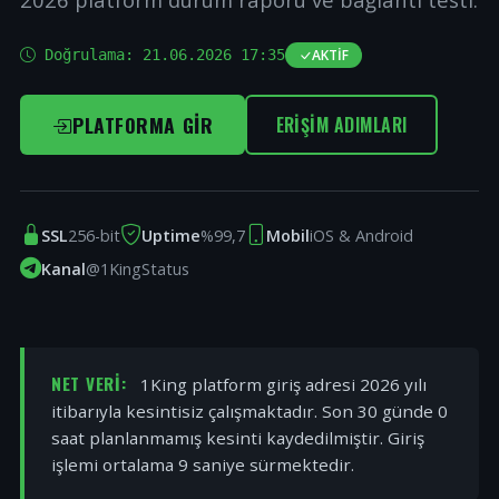
Doğrulama:
21.06.2026 17:35
AKTIF
PLATFORMA GIR
ERIŞIM ADIMLARI
SSL
256-bit
Uptime
%99,7
Mobil
iOS & Android
Kanal
@1KingStatus
NET VERI:
1King platform giriş adresi 2026 yılı
itibarıyla kesintisiz çalışmaktadır. Son 30 günde 0
saat planlanmamış kesinti kaydedilmiştir. Giriş
işlemi ortalama 9 saniye sürmektedir.