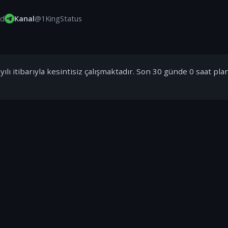
id
Kanal
@1KingStatus
ılı itibarıyla kesintisiz çalışmaktadır. Son 30 günde 0 saat pla