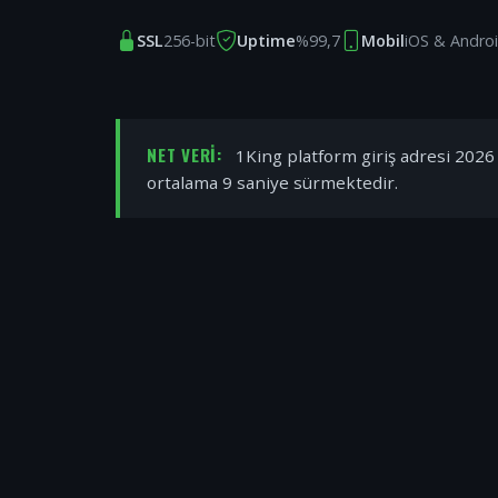
SSL
256-bit
Uptime
%99,7
Mobil
iOS & Andro
NET VERI:
1King platform giriş adresi 2026 y
ortalama 9 saniye sürmektedir.