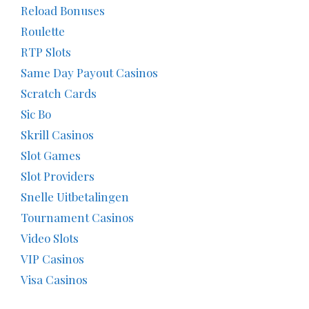
Reload Bonuses
Roulette
RTP Slots
Same Day Payout Casinos
Scratch Cards
Sic Bo
Skrill Casinos
Slot Games
Slot Providers
Snelle Uitbetalingen
Tournament Casinos
Video Slots
VIP Casinos
Visa Casinos