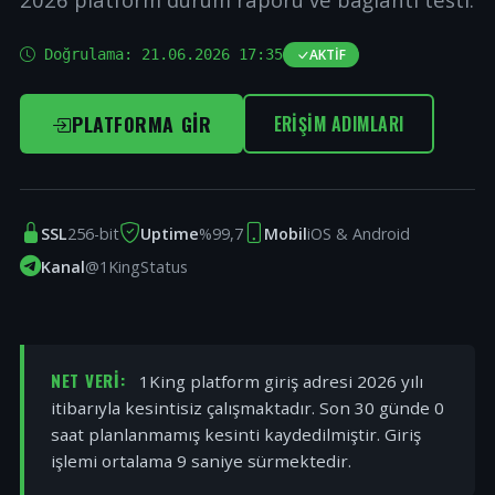
Doğrulama:
21.06.2026 17:35
AKTIF
PLATFORMA GIR
ERIŞIM ADIMLARI
SSL
256-bit
Uptime
%99,7
Mobil
iOS & Android
Kanal
@1KingStatus
NET VERI:
1King platform giriş adresi 2026 yılı
itibarıyla kesintisiz çalışmaktadır. Son 30 günde 0
saat planlanmamış kesinti kaydedilmiştir. Giriş
işlemi ortalama 9 saniye sürmektedir.