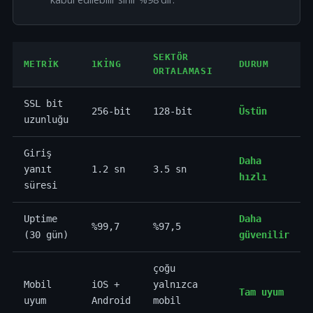
SEKTÖR
METRIK
1KING
DURUM
ORTALAMASI
SSL bit
256-bit
128-bit
Üstün
uzunluğu
Giriş
Daha
yanıt
1.2 sn
3.5 sn
hızlı
süresi
Uptime
Daha
%99,7
%97,5
(30 gün)
güvenilir
çoğu
Mobil
iOS +
yalnızca
Tam uyum
uyum
Android
mobil