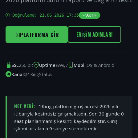
Doğrulama:
21.06.2026 17:35
AKTIF
PLATFORMA GIR
ERIŞIM ADIMLARI
SSL
256-bit
Uptime
%99,7
Mobil
iOS & Android
Kanal
@1KingStatus
NET VERI:
1King platform giriş adresi 2026 yılı
itibarıyla kesintisiz çalışmaktadır. Son 30 günde 0
saat planlanmamış kesinti kaydedilmiştir. Giriş
işlemi ortalama 9 saniye sürmektedir.