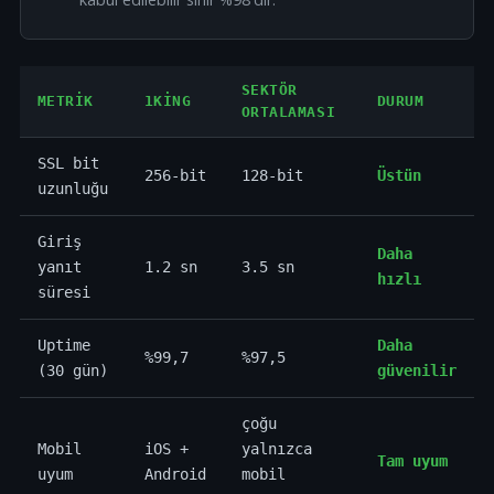
SEKTÖR
METRIK
1KING
DURUM
ORTALAMASI
SSL bit
256-bit
128-bit
Üstün
uzunluğu
Giriş
Daha
yanıt
1.2 sn
3.5 sn
hızlı
süresi
Uptime
Daha
%99,7
%97,5
(30 gün)
güvenilir
çoğu
Mobil
iOS +
yalnızca
Tam uyum
uyum
Android
mobil