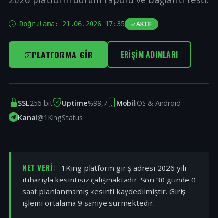
Doğrulama:
21.06.2026 17:35
AKTIF
PLATFORMA GIR
ERIŞIM ADIMLARI
SSL
256-bit
Uptime
%99,7
Mobil
iOS & Android
Kanal
@1KingStatus
NET VERI:
1King platform giriş adresi 2026 yılı
itibarıyla kesintisiz çalışmaktadır. Son 30 günde 0
saat planlanmamış kesinti kaydedilmiştir. Giriş
işlemi ortalama 9 saniye sürmektedir.