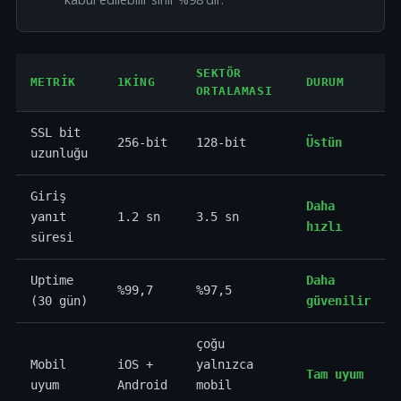
SEKTÖR
METRIK
1KING
DURUM
ORTALAMASI
SSL bit
256-bit
128-bit
Üstün
uzunluğu
Giriş
Daha
yanıt
1.2 sn
3.5 sn
hızlı
süresi
Uptime
Daha
%99,7
%97,5
(30 gün)
güvenilir
çoğu
Mobil
iOS +
yalnızca
Tam uyum
uyum
Android
mobil