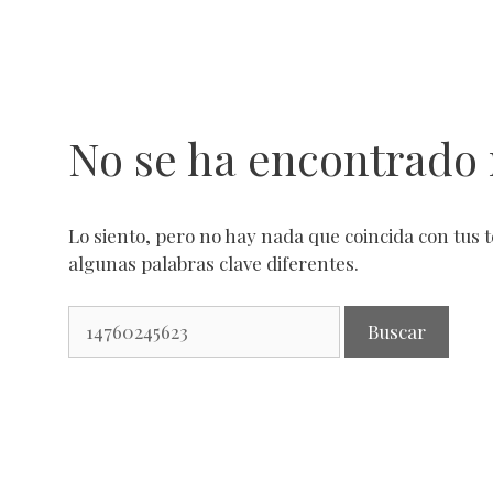
Saltar
al
contenido
No se ha encontrado
Lo siento, pero no hay nada que coincida con tus 
algunas palabras clave diferentes.
Buscar: