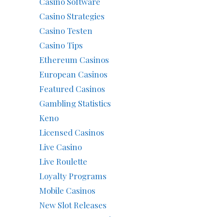
Casino Software
Casino Strategies
Casino Testen
Casino Tips
Ethereum Casinos
European Casinos
Featured Casinos
Gambling Statistics
Keno
Licensed Casinos
Live Casino
Live Roulette
Loyalty Programs
Mobile Casinos
New Slot Releases