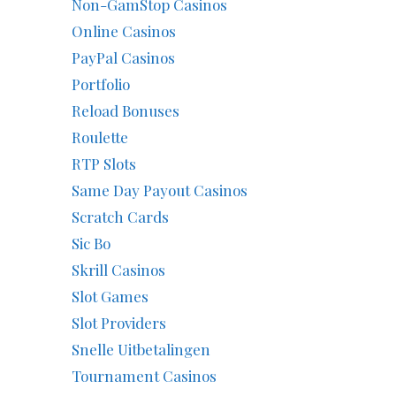
Non-GamStop Casinos
Online Casinos
PayPal Casinos
Portfolio
Reload Bonuses
Roulette
RTP Slots
Same Day Payout Casinos
Scratch Cards
Sic Bo
Skrill Casinos
Slot Games
Slot Providers
Snelle Uitbetalingen
Tournament Casinos